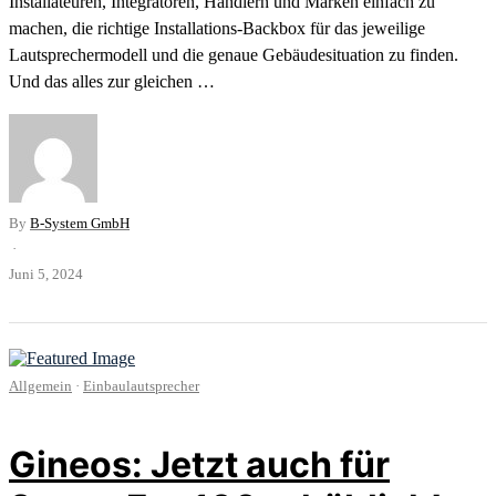
Installateuren, Integratoren, Händlern und Marken einfach zu
machen, die richtige Installations-Backbox für das jeweilige
Lautsprechermodell und die genaue Gebäudesituation zu finden.
Und das alles zur gleichen …
By
B-System GmbH
·
Juni 5, 2024
Allgemein
·
Einbaulautsprecher
Gineos: Jetzt auch für