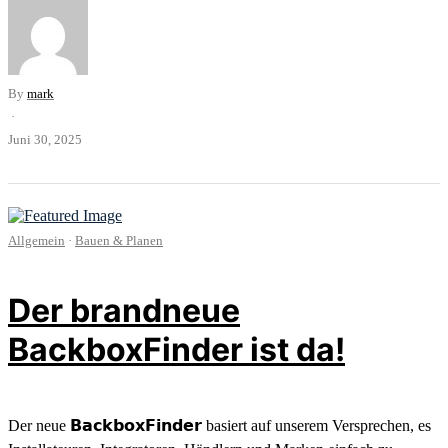
By
mark
·
Juni 30, 2025
Allgemein
·
Bauen & Planen
Der brandneue
BackboxFinder ist da!
Der neue 𝗕𝗮𝗰𝗸𝗯𝗼𝘅𝗙𝗶𝗻𝗱𝗲𝗿 basiert auf unserem Versprechen, es