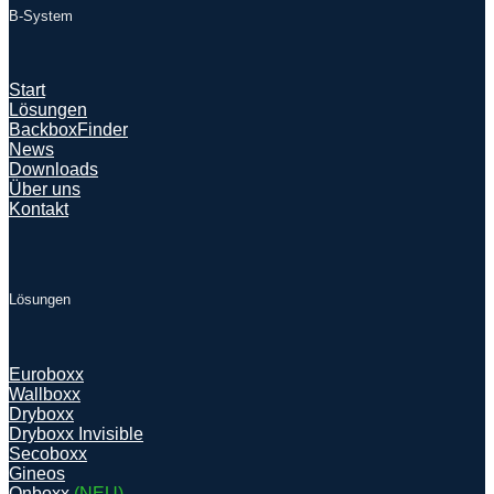
B-System
Start
Lösungen
BackboxFinder
News
Downloads
Über uns
Kontakt
Lösungen
Euroboxx
Wallboxx
Dryboxx
Dryboxx Invisible
Secoboxx
Gineos
Onboxx
(NEU)