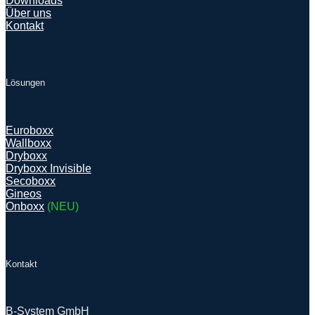
Downloads
Über uns
Kontakt
Lösungen
Euroboxx
Wallboxx
Dryboxx
Dryboxx Invisible
Secoboxx
Gineos
Onboxx
(NEU)
Kontakt
B-System GmbH