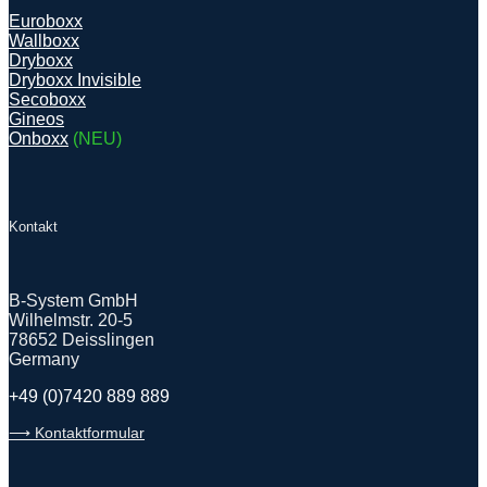
Euroboxx
Wallboxx
Dryboxx
Dryboxx Invisible
Secoboxx
Gineos
Onboxx
(NEU)
Kontakt
B-System GmbH
Wilhelmstr. 20-5
78652 Deisslingen
Germany
+49 (0)7420 889 889
⟶ Kontaktformular