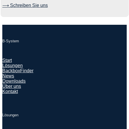
⟶ Schreiben Sie uns
B-System
Start
Lösungen
BackboxFinder
News
Downloads
Über uns
Kontakt
Lösungen